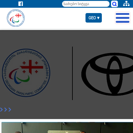
GEO ▾