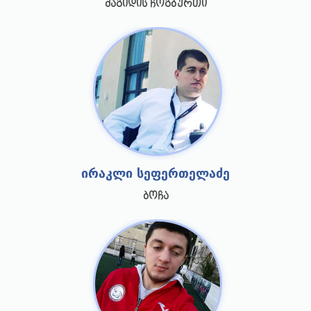
მაგიდის ჩოგბურთი
ირაკლი სეფერთელაძე
ბოჩა