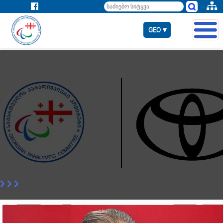
GEO ▾